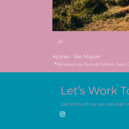
Açores - São Miguel
📍Miradouro da Boca do Inferno. Sete C
Let’s Work 
Get in touch so we can start 