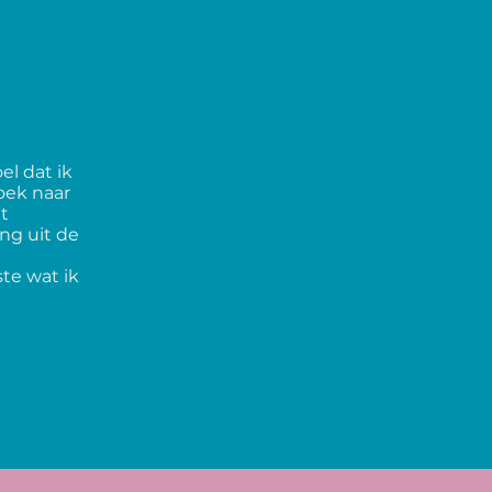
el dat ik
oek naar
t
ng uit de
ste wat ik