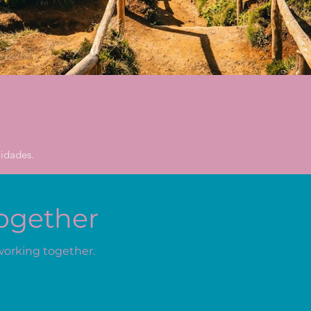
idades.
Together
working together.